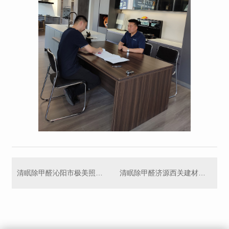
清眠除甲醛沁阳市极美照明加盟商
清眠除甲醛济源西关建材城加盟商