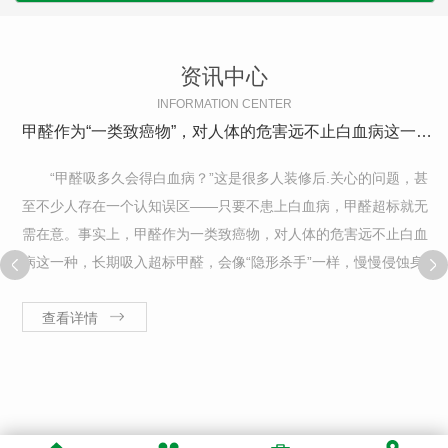
资讯中心
INFORMATION CENTER
甲醛作为“一类致癌物”，对人体的危害远不止白血病这一种！
“甲醛吸多久会得白血病？”这是很多人装修后.关心的问题，甚
至不少人存在一个认知误区——只要不患上白血病，甲醛超标就无
需在意。事实上，甲醛作为一类致癌物，对人体的危害远不止白血
病这一种，长期吸入超标甲醛，会像“隐形杀手”一样，慢慢侵蚀身体
的多个器官和系统，其危害的隐蔽性和持续性，远比我们想象的更
值得警惕。首先要明确一个核...
查看详情