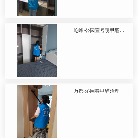
屹峰·公园壹号院甲醛治
理
万都·沁园春甲醛治理