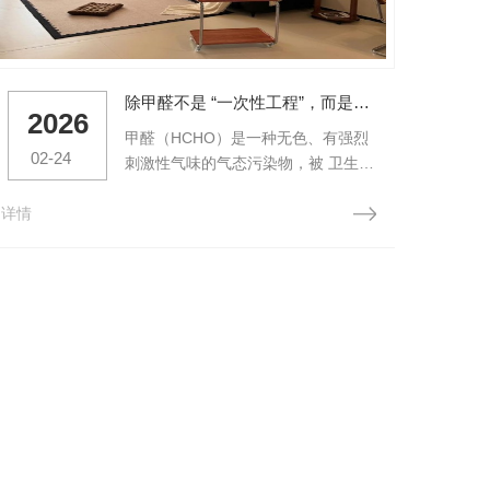
除甲醛不是 “一次性工程”，而是一场 “持久战”！
2026
2
甲醛（HCHO）是一种无色、有强烈
02-24
02
刺激性气味的气态污染物，被 卫生组
织列为一类致癌物，其释放周期长达
详情
3-15 年，广泛存在于室内装修材料中
详情
—— 人造板材（衣柜、地板、橱
柜）、涂料、壁纸、胶粘剂、纺织品
等都可能是甲醛释放源。长期接触甲
醛，会对人体健康造成多方面危害：
呼吸系统损伤：引发咳嗽、咽痛、胸
闷，诱发过敏性鼻炎...