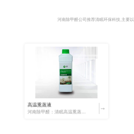
河南除甲醛公司推荐清眠环保科技,主要以河
高温熏蒸液
河南除甲醛：清眠高温熏蒸液产品特点渗透污染源头，快速成膜，瓦解深层甲醛。产品成分高分子成膜剂、甲基纤维素钠、渗透剂、活性剂、除醛聚合物。作用原理在室温下羟基和氨基与甲醛发生反应可快速成膜、硬度高，不易...