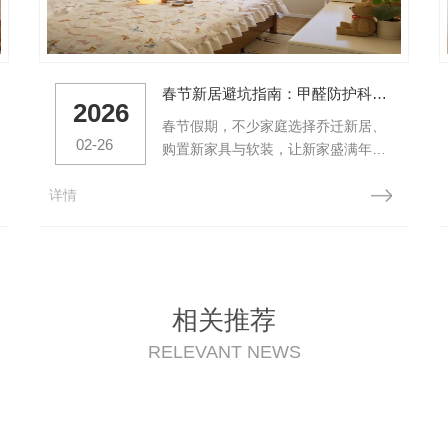
春节新居避坑指南：甲醛防护科普，守护家人居家健康
2026
春节假期，不少家庭选择乔迁新居、
02-26
购置新家具与软装，让新家盛满年味
与暖意。但在享受新居惬意时光的同
详情
时，室内甲醛污染这一隐形威胁不容
忽视。为此，特意整理专业甲醛科普
知识，为您和家人的居家健康保驾护
航。一、认识甲醛：隐形的室内污染
物甲醛（化学分子式HCHO）是一种
无色、带有刺激性气味的有机化合
相关推荐
物，常温下呈气态，极易溶于水和
RELEVANT NEWS
乙...