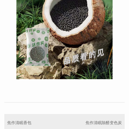
焦作清眠香包
焦作清眠除醛变色炭