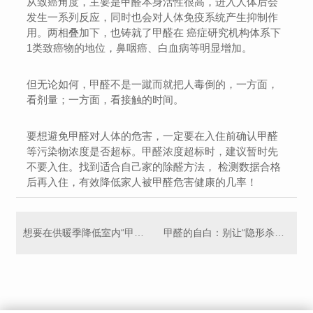
从致癌角度，主要是甲醛本身活性很高，进入人体后会
发生一系列反应，同时也会对人体免疫系统产生抑制作
用。两相叠加下，也铸就了甲醛在 癌症研究机构体系下
1类致癌物的地位，鼻咽癌、白血病等明显增加。
但无论如何，甲醛不是一蹴而就把人毒倒的，一方面，
看剂量；一方面，看接触的时间。
要想避免甲醛对人体的危害，一定要在入住前确认甲醛
等污染物浓度是否超标。甲醛浓度超标时，建议暂时先
不要入住。找到适合自己家的除醛方法， 检测数据合格
后再入住，有效降低家人被甲醛危害健康的几率！
想要在供暖季降低室内“甲醛浓度”，这几点要知道！
甲醛的自白：别让“隐形杀手”偷走你的健康呼吸