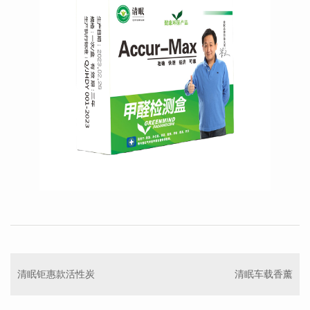
清眠钜惠款活性炭
清眠车载香薰